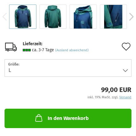
Lieferzeit:
A
ca. 3-7 Tage
(Ausland abweichend)
d
Größe:
M
99,00 EUR
inkl. 19% MwSt. zzgl.
Versand
In den Warenkorb